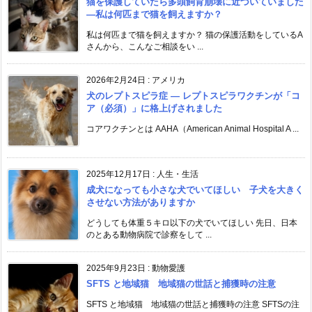
猫を保護していたら多頭飼育崩壊に近づいていました
―私は何匹まで猫を飼えますか？
私は何匹まで猫を飼えますか？ 猫の保護活動をしているA
さんから、こんなご相談をい ...
2026年2月24日
:
アメリカ
犬のレプトスピラ症 ― レプトスピラワクチンが「コ
ア（必須）」に格上げされました
コアワクチンとは AAHA（American Animal Hospital A ...
2025年12月17日
:
人生・生活
成犬になっても小さな犬でいてほしい 子犬を大きく
させない方法がありますか
どうしても体重５キロ以下の犬でいてほしい 先日、日本
のとある動物病院で診察をして ...
2025年9月23日
:
動物愛護
SFTS と地域猫 地域猫の世話と捕獲時の注意
SFTS と地域猫 地域猫の世話と捕獲時の注意 SFTSの注