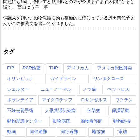
問題にも触れ、飼い主と獣医師との絆が今後ますます大切になると
説く。 西山ゆう子 著
保護犬を飼い、動物保護活動も積極的に行なっている浅田美代子さ
んが帯の推薦文を書いてくれました。
タグ
FIP
PCR検査
TNR
アメリカ人
アメリカ獣医師会
オリンピック
ガイドライン
サンタクロース
シェルター
ニューノーマル
ノラ猫
ペットロス
ボランテイア
マイクロチップ
ロサンゼルス
ワクチン
不妊去勢手術
人獣共通伝染病
伝染病
保護活動
動物愛護センター
動物病院
動物看護師
動物虐待
動画
同伴避難
同行避難
地域猫
家族