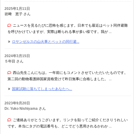
2025年1月11日
岩﨑 恵子 さん
ニュースを見るたびに恐怖を感じます。日本でも最近はペット同伴避難
を呼びかけていますが、実際は断られる事が多い様です。我が ...
ロサンゼルスの山火事とペットの同行避...
2024年3月15日
５年目 さん
西山先生こんにちは。一年前にもコメントさせていただいたものです。
第二回の動物看護師国家資格受けて昨日無事に合格しました。 ...
国家試験に落ちてしまったあなたへ...
2023年9月20日
Dr. Yuko Nishiyama さん
ご連絡ありがとうございます。リンクを貼ってご紹介くださりうれしい
です。本当にタグの電話番号も、どこでどう悪用されるかわか ...