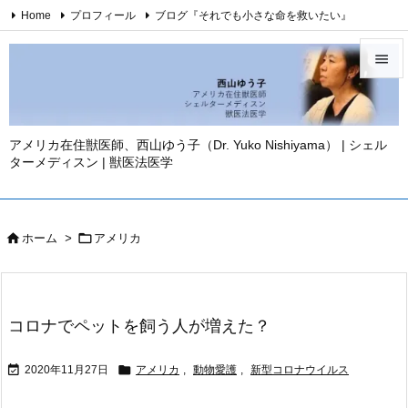
Home
プロフィール
ブログ『それでも小さな命を救いたい』
西山ゆう子・YouTubeチャンネル
西山ゆう子・刊行著書

Twitter
Facebook
Instagram
お問い合わせ
免責事項

YouTube
メニュ

アメリカ在住獣医師、西山ゆう子（Dr. Yuko Nishiyama） | シェル
ターメディスン | 獣医法医学
サイド

前へ



ホーム
>
アメリカ
次へ

検索
コロナでペットを飼う人が増えた？


2020年11月27日
アメリカ
,
動物愛護
,
新型コロナウイルス