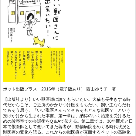
ポット出版プラス 2016年（電子版あり） 西山ゆう子 著
【出版社より】いい獣医師に診てもらいたい。犬猫も長生きする時
代だからこそ、ご近所のかかりつけ医をもちたい。飼い主ならだれ
でもそう思う。「いい獣医さんってそもそもどんな獣医？」という
投げかけから生まれた本書。第一章は、納得のいく治療を受けるた
めの診察室での会話術をQ＆Aで伝える。第二章では、30年間米と日
本で獣医師として働いてきた著者が、動物病院をめぐる時代状況と
獣医療の変化を語る。これからの獣医療が直面するペットの高齢化