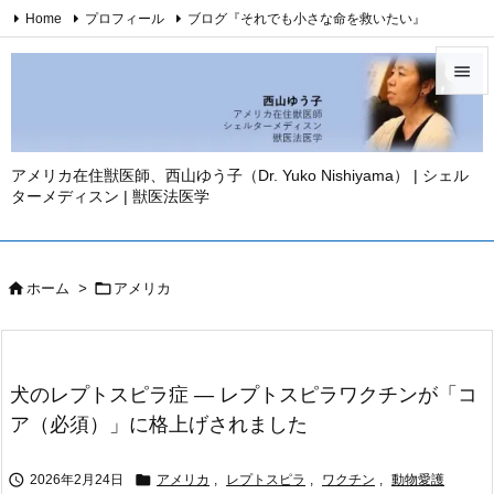
Home
プロフィール
ブログ『それでも小さな命を救いたい』
西山ゆう子・YouTubeチャンネル
西山ゆう子・刊行著書

Twitter
Facebook
Instagram
お問い合わせ
免責事項

YouTube
メニュ

アメリカ在住獣医師、西山ゆう子（Dr. Yuko Nishiyama） | シェル
ターメディスン | 獣医法医学
サイド

前へ



ホーム
>
アメリカ
次へ

検索
犬のレプトスピラ症 ― レプトスピラワクチンが「コ
ア（必須）」に格上げされました


2026年2月24日
アメリカ
,
レプトスピラ
,
ワクチン
,
動物愛護