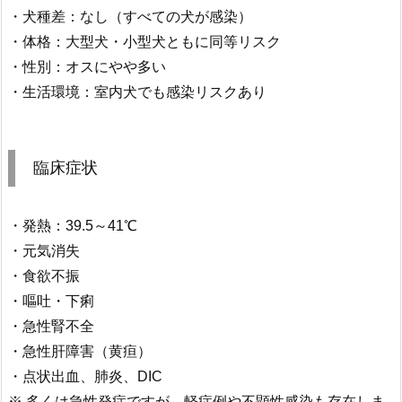
・犬種差：なし（すべての犬が感染）
・体格：大型犬・小型犬ともに同等リスク
・性別：オスにやや多い
・生活環境：室内犬でも感染リスクあり
臨床症状
・発熱：39.5～41℃
・元気消失
・食欲不振
・嘔吐・下痢
・急性腎不全
・急性肝障害（黄疸）
・点状出血、肺炎、DIC
※ 多くは急性発症ですが、軽症例や不顕性感染も存在しま