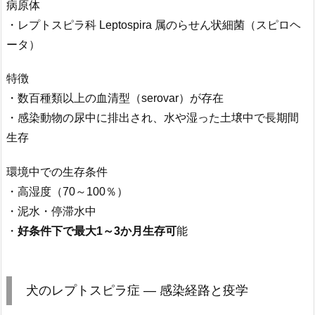
病原体
・レプトスピラ科 Leptospira 属のらせん状細菌（スピロヘ
ータ）
特徴
・数百種類以上の血清型（serovar）が存在
・感染動物の尿中に排出され、水や湿った土壌中で長期間
生存
環境中での生存条件
・高湿度（70～100％）
・泥水・停滞水中
・
好条件下で最大1～3か月生存可
能
犬のレプトスピラ症 ― 感染経路と疫学