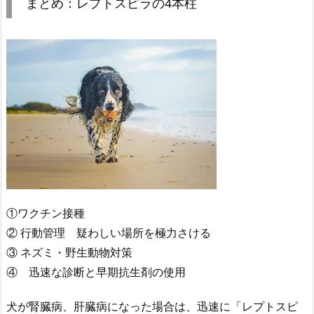
まとめ：レプトスピラの4本柱
①ワクチン接種
② 行動管理 疑わしい場所を極力さける
③ ネズミ・野生動物対策
④ 迅速な診断と早期抗生剤の使用
犬が腎臓病、肝臓病になった場合は、迅速に「レプトスピ