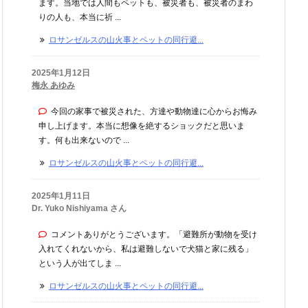
ます。当地では人間もペットも、被災者も、被災者のまわ
りの人も、本当に祈 ...
ロサンゼルスの山火事とペットの同行避...
2025年1月12日
梅永 あゆみ
今回の家事で被災された、方達や動物達に心からお悔み
申し上げます。本当に想像を絶するショックだと思いま
す。何も出来ないので ...
ロサンゼルスの山火事とペットの同行避...
2025年1月11日
Dr. Yuko Nishiyama さん
コメントありがとうございます。「避難所が動物を受け
入れてくれないから、私は避難しないで犬猫と家に残る」
という人が出てしま ...
ロサンゼルスの山火事とペットの同行避...