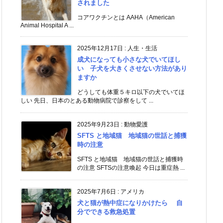
されました
コアワクチンとは AAHA（American
Animal Hospital A ...
2025年12月17日
:
人生・生活
成犬になっても小さな犬でいてほし
い 子犬を大きくさせない方法があり
ますか
どうしても体重５キロ以下の犬でいてほ
しい 先日、日本のとある動物病院で診察をして ...
2025年9月23日
:
動物愛護
SFTS と地域猫 地域猫の世話と捕獲
時の注意
SFTS と地域猫 地域猫の世話と捕獲時
の注意 SFTSの注意喚起 今日は重症熱 ...
2025年7月6日
:
アメリカ
犬と猫が熱中症になりかけたら 自
分でできる救急処置