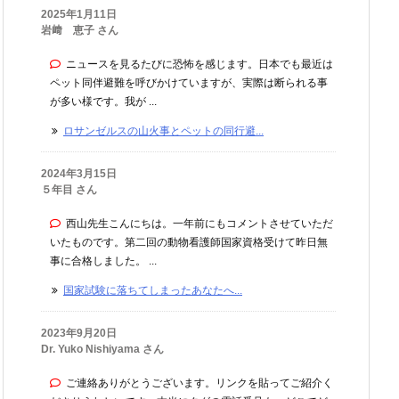
2025年1月11日
岩﨑 恵子 さん
ニュースを見るたびに恐怖を感じます。日本でも最近は
ペット同伴避難を呼びかけていますが、実際は断られる事
が多い様です。我が ...
ロサンゼルスの山火事とペットの同行避...
2024年3月15日
５年目 さん
西山先生こんにちは。一年前にもコメントさせていただ
いたものです。第二回の動物看護師国家資格受けて昨日無
事に合格しました。 ...
国家試験に落ちてしまったあなたへ...
2023年9月20日
Dr. Yuko Nishiyama さん
ご連絡ありがとうございます。リンクを貼ってご紹介く