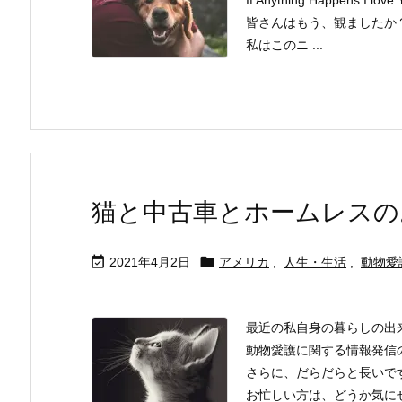
皆さんはもう、観ましたか
私はこのニ ...
猫と中古車とホームレスの


2021年4月2日
アメリカ
,
人生・生活
,
動物愛
最近の私自身の暮らしの出
動物愛護に関する情報発信
さらに、だらだらと長いで
お忙しい方は、どうか気に