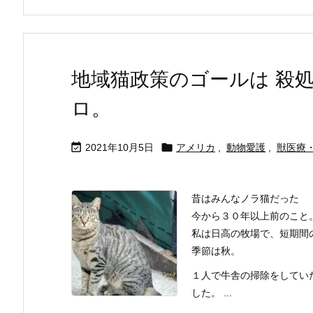
地域猫政策のゴールは 殺
ロ。


2021年10月5日
アメリカ
,
動物愛護
,
獣医療
昔はみんなノラ猫だった
今から３０年以上前のこと
私は日高の牧場で、短期間
季節は秋。
１人で牛舎の掃除をしてい
した。 ...