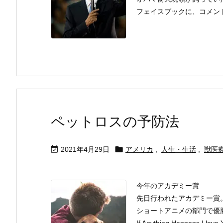
フェイスブックに、コメント
ペットロスの予防法


2021年4月29日
アメリカ
,
人生・生活
,
獣医
今年のアカデミー賞
先日行われたアカデミー賞
ショートアニメの部門で優
If Anything Happens I