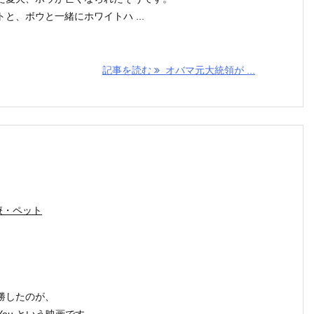
と、ボウと一緒にホワイトハ ...
記事を読む
オバマ元大統領が ...
療・ペット
。
勝したのが、
 love You という映画です。