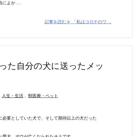
よか ...
記事を読む
「私はコロナのワ ...
った自分の犬に送ったメッ
人生・生活
,
獣医療・ペット
に必要としていた犬で、そして期待以上の犬だった
た愛犬、ボウが亡くなられたそうです。