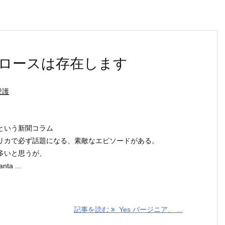
クロースは存在します
愛護
という新聞コラム
リカで必ず話題になる、素敵なエピソードがある。
多いと思うが、
nta ...
記事を読む
Yes バージニア、 ...