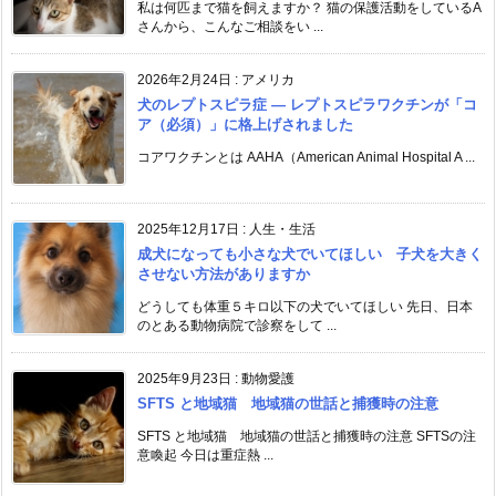
私は何匹まで猫を飼えますか？ 猫の保護活動をしているA
さんから、こんなご相談をい ...
2026年2月24日
:
アメリカ
犬のレプトスピラ症 ― レプトスピラワクチンが「コ
ア（必須）」に格上げされました
コアワクチンとは AAHA（American Animal Hospital A ...
2025年12月17日
:
人生・生活
成犬になっても小さな犬でいてほしい 子犬を大きく
させない方法がありますか
どうしても体重５キロ以下の犬でいてほしい 先日、日本
のとある動物病院で診察をして ...
2025年9月23日
:
動物愛護
SFTS と地域猫 地域猫の世話と捕獲時の注意
SFTS と地域猫 地域猫の世話と捕獲時の注意 SFTSの注
意喚起 今日は重症熱 ...