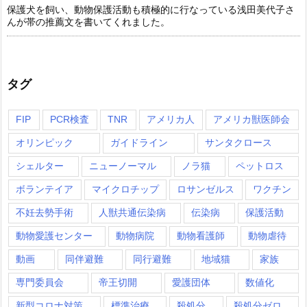
保護犬を飼い、動物保護活動も積極的に行なっている浅田美代子さ
んが帯の推薦文を書いてくれました。
タグ
FIP
PCR検査
TNR
アメリカ人
アメリカ獣医師会
オリンピック
ガイドライン
サンタクロース
シェルター
ニューノーマル
ノラ猫
ペットロス
ボランテイア
マイクロチップ
ロサンゼルス
ワクチン
不妊去勢手術
人獣共通伝染病
伝染病
保護活動
動物愛護センター
動物病院
動物看護師
動物虐待
動画
同伴避難
同行避難
地域猫
家族
専門委員会
帝王切開
愛護団体
数値化
新型コロナ対策
標準治療
殺処分
殺処分ゼロ