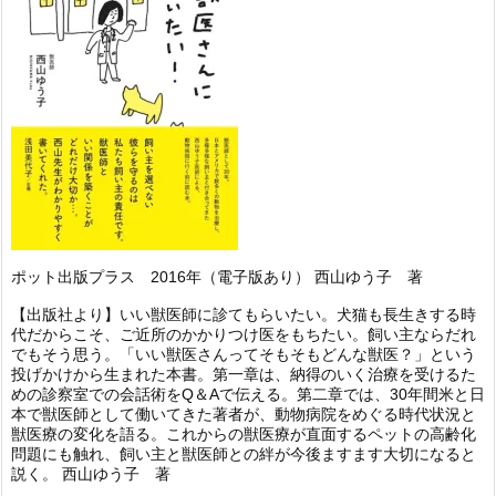
ポット出版プラス 2016年（電子版あり） 西山ゆう子 著
【出版社より】いい獣医師に診てもらいたい。犬猫も長生きする時
代だからこそ、ご近所のかかりつけ医をもちたい。飼い主ならだれ
でもそう思う。「いい獣医さんってそもそもどんな獣医？」という
投げかけから生まれた本書。第一章は、納得のいく治療を受けるた
めの診察室での会話術をQ＆Aで伝える。第二章では、30年間米と日
本で獣医師として働いてきた著者が、動物病院をめぐる時代状況と
獣医療の変化を語る。これからの獣医療が直面するペットの高齢化
問題にも触れ、飼い主と獣医師との絆が今後ますます大切になると
説く。 西山ゆう子 著