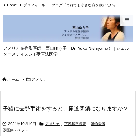
Home
プロフィール
ブログ『それでも小さな命を救いたい』
西山ゆう子・YouTubeチャンネル
西山ゆう子・刊行著書

Twitter
Facebook
Instagram
お問い合わせ
免責事項

YouTube
メニュ

アメリカ在住獣医師、西山ゆう子（Dr. Yuko Nishiyama） | シェル
ターメディスン | 獣医法医学
サイド

前へ



ホーム
>
アメリカ
次へ

検索
子猫に去勢手術をすると、尿道閉鎖になりますか？


2024年10月10日
アメリカ
,
下部尿路疾患
,
動物愛護
,
獣医療・ペット