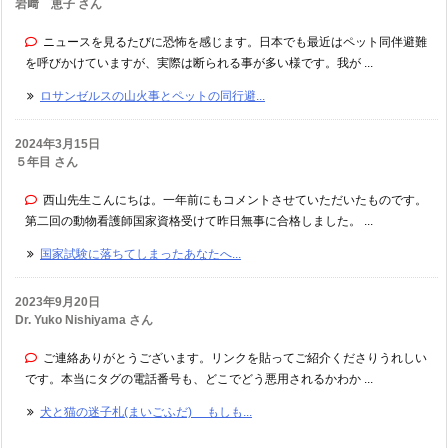
岩﨑 恵子 さん
ニュースを見るたびに恐怖を感じます。日本でも最近はペット同伴避難
を呼びかけていますが、実際は断られる事が多い様です。我が ...
ロサンゼルスの山火事とペットの同行避...
2024年3月15日
５年目 さん
西山先生こんにちは。一年前にもコメントさせていただいたものです。
第二回の動物看護師国家資格受けて昨日無事に合格しました。 ...
国家試験に落ちてしまったあなたへ...
2023年9月20日
Dr. Yuko Nishiyama さん
ご連絡ありがとうございます。リンクを貼ってご紹介くださりうれしい
です。本当にタグの電話番号も、どこでどう悪用されるかわか ...
犬と猫の迷子札(まいごふだ) もしも...