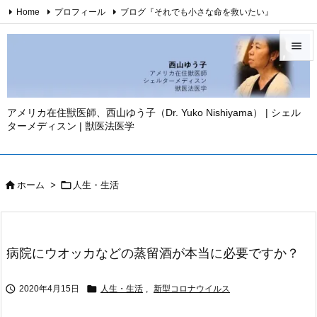
Home
プロフィール
ブログ『それでも小さな命を救いたい』
西山ゆう子・YouTubeチャンネル
西山ゆう子・刊行著書

Twitter
Facebook
Instagram
お問い合わせ
免責事項

YouTube
メニュ

アメリカ在住獣医師、西山ゆう子（Dr. Yuko Nishiyama） | シェル
ターメディスン | 獣医法医学
サイド

前へ



ホーム
>
人生・生活
次へ

検索
病院にウオッカなどの蒸留酒が本当に必要ですか？


2020年4月15日
人生・生活
,
新型コロナウイルス