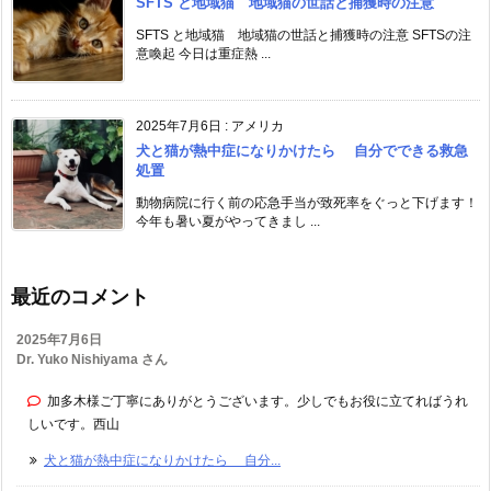
SFTS と地域猫 地域猫の世話と捕獲時の注意
SFTS と地域猫 地域猫の世話と捕獲時の注意 SFTSの注
意喚起 今日は重症熱 ...
2025年7月6日
:
アメリカ
犬と猫が熱中症になりかけたら 自分でできる救急
処置
動物病院に行く前の応急手当が致死率をぐっと下げます！
今年も暑い夏がやってきまし ...
最近のコメント
2025年7月6日
Dr. Yuko Nishiyama さん
加多木様ご丁寧にありがとうございます。少しでもお役に立てればうれ
しいです。西山
犬と猫が熱中症になりかけたら 自分...