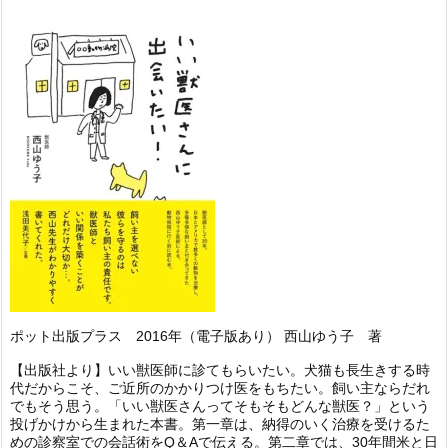
ポット出版プラス 2016年（電子版あり） 西山ゆう子 著
【出版社より】いい獣医師に診てもらいたい。犬猫も長生きする時
代だからこそ、ご近所のかかりつけ医をもちたい。飼い主ならだれ
でもそう思う。「いい獣医さんってそもそもどんな獣医？」という
投げかけから生まれた本書。第一章は、納得のいく治療を受けるた
めの診察室での会話術をQ＆Aで伝える。第二章では、30年間米と日