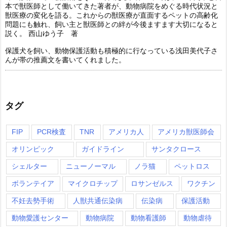
本で獣医師として働いてきた著者が、動物病院をめぐる時代状況と
獣医療の変化を語る。これからの獣医療が直面するペットの高齢化
問題にも触れ、飼い主と獣医師との絆が今後ますます大切になると
説く。 西山ゆう子 著
保護犬を飼い、動物保護活動も積極的に行なっている浅田美代子さ
んが帯の推薦文を書いてくれました。
タグ
FIP
PCR検査
TNR
アメリカ人
アメリカ獣医師会
オリンピック
ガイドライン
サンタクロース
シェルター
ニューノーマル
ノラ猫
ペットロス
ボランテイア
マイクロチップ
ロサンゼルス
ワクチン
不妊去勢手術
人獣共通伝染病
伝染病
保護活動
動物愛護センター
動物病院
動物看護師
動物虐待