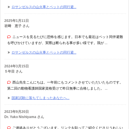
ロサンゼルスの山火事とペットの同行避...
2025年1月11日
岩﨑 恵子 さん
ニュースを見るたびに恐怖を感じます。日本でも最近はペット同伴避難
を呼びかけていますが、実際は断られる事が多い様です。我が ...
ロサンゼルスの山火事とペットの同行避...
2024年3月15日
５年目 さん
西山先生こんにちは。一年前にもコメントさせていただいたものです。
第二回の動物看護師国家資格受けて昨日無事に合格しました。 ...
国家試験に落ちてしまったあなたへ...
2023年9月20日
Dr. Yuko Nishiyama さん
ご連絡ありがとうございます。リンクを貼ってご紹介くださりうれしい