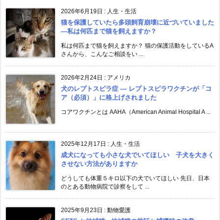
2026年6月19日
:
人生・生活
猫を保護していたら多頭飼育崩壊に近づいていました
―私は何匹まで猫を飼えますか？
私は何匹まで猫を飼えますか？ 猫の保護活動をしているA
さんから、こんなご相談をい ...
2026年2月24日
:
アメリカ
犬のレプトスピラ症 ― レプトスピラワクチンが「コ
ア（必須）」に格上げされました
コアワクチンとは AAHA（American Animal Hospital A ...
2025年12月17日
:
人生・生活
成犬になっても小さな犬でいてほしい 子犬を大きく
させない方法がありますか
どうしても体重５キロ以下の犬でいてほしい 先日、日本
のとある動物病院で診察をして ...
2025年9月23日
:
動物愛護