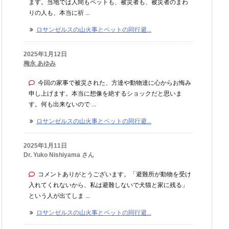
ます。当地では人間もペットも、被災者も、被災者のまわ
りの人も、本当に祈 ...
ロサンゼルスの山火事とペットの同行避...
2025年1月12日
梅永 あゆみ
今回の家事で被災された、方達や動物達に心からお悔み
申し上げます。本当に想像を絶するショックだと思いま
す。何も出来ないので ...
ロサンゼルスの山火事とペットの同行避...
2025年1月11日
Dr. Yuko Nishiyama さん
コメントありがとうございます。「避難所が動物を受け
入れてくれないから、私は避難しないで犬猫と家に残る」
という人が出てしま ...
ロサンゼルスの山火事とペットの同行避...