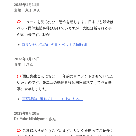
2025年1月11日
岩﨑 恵子 さん
ニュースを見るたびに恐怖を感じます。日本でも最近は
ペット同伴避難を呼びかけていますが、実際は断られる事
が多い様です。我が ...
ロサンゼルスの山火事とペットの同行避...
2024年3月15日
５年目 さん
西山先生こんにちは。一年前にもコメントさせていただ
いたものです。第二回の動物看護師国家資格受けて昨日無
事に合格しました。 ...
国家試験に落ちてしまったあなたへ...
2023年9月20日
Dr. Yuko Nishiyama さん
ご連絡ありがとうございます。リンクを貼ってご紹介く