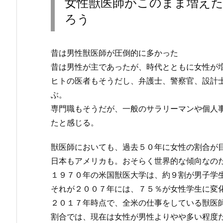
女性獣医師がこのまま増え
ろう
昔は男性獣医師が圧倒的に多かった
昔は男性が主であったが、時代とともに女性が
ヒトの医者もそうだし、弁護士、警察官、設計
ぶ。
専門職もそうだが、一般のサラリーマンや個人
たと感じる。
獣医師においても、過去５０年に女性の割合が
日本もアメリカも。おそらく世界的な傾向なの
１９７０年の米国獣医大学は、約９割が男子学
それが２００７年には、７５％が女性学生に変
２０１７年時点で、全米の仕事をしている獣医
割合では、現在は女性が男性よりやや多い程度