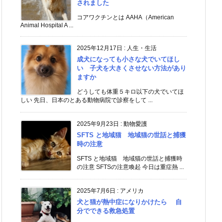
されました
コアワクチンとは AAHA（American
Animal Hospital A ...
2025年12月17日
:
人生・生活
成犬になっても小さな犬でいてほし
い 子犬を大きくさせない方法があり
ますか
どうしても体重５キロ以下の犬でいてほ
しい 先日、日本のとある動物病院で診察をして ...
2025年9月23日
:
動物愛護
SFTS と地域猫 地域猫の世話と捕獲
時の注意
SFTS と地域猫 地域猫の世話と捕獲時
の注意 SFTSの注意喚起 今日は重症熱 ...
2025年7月6日
:
アメリカ
犬と猫が熱中症になりかけたら 自
分でできる救急処置