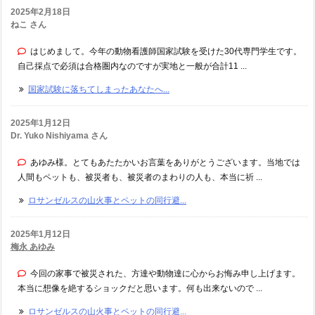
2025年2月18日
ねこ さん
はじめまして。今年の動物看護師国家試験を受けた30代専門学生です。
自己採点で必須は合格圏内なのですが実地と一般が合計11 ...
国家試験に落ちてしまったあなたへ...
2025年1月12日
Dr. Yuko Nishiyama さん
あゆみ様。とてもあたたかいお言葉をありがとうございます。当地では
人間もペットも、被災者も、被災者のまわりの人も、本当に祈 ...
ロサンゼルスの山火事とペットの同行避...
2025年1月12日
梅永 あゆみ
今回の家事で被災された、方達や動物達に心からお悔み申し上げます。
本当に想像を絶するショックだと思います。何も出来ないので ...
ロサンゼルスの山火事とペットの同行避...