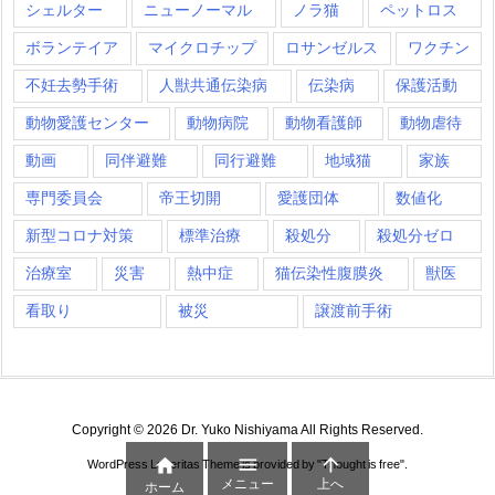
シェルター
ニューノーマル
ノラ猫
ペットロス
ボランテイア
マイクロチップ
ロサンゼルス
ワクチン
不妊去勢手術
人獣共通伝染病
伝染病
保護活動
動物愛護センター
動物病院
動物看護師
動物虐待
動画
同伴避難
同行避難
地域猫
家族
専門委員会
帝王切開
愛護団体
数値化
新型コロナ対策
標準治療
殺処分
殺処分ゼロ
治療室
災害
熱中症
猫伝染性腹膜炎
獣医
看取り
被災
譲渡前手術
Copyright ©
2026
Dr. Yuko Nishiyama
All Rights Reserved.



WordPress Luxeritas Theme is provided by "
Thought is free
".
メニュー
上へ
ホーム