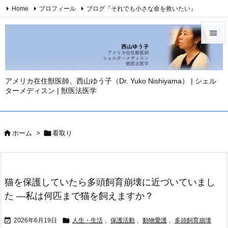
Home
プロフィール
ブログ『それでも小さな命を救いたい』
西山ゆう子・YouTubeチャンネル
西山ゆう子・刊行著書

Twitter
Facebook
Instagram
お問い合わせ
免責事項

YouTube
メニュ

アメリカ在住獣医師、西山ゆう子（Dr. Yuko Nishiyama） | シェル
ターメディスン | 獣医法医学
サイド

前へ



ホーム
>
看取り
次へ

検索
猫を保護していたら多頭飼育崩壊に近づいていまし
た ―私は何匹まで猫を飼えますか？


2026年6月19日
人生・生活
,
保護活動
,
動物愛護
,
多頭飼育崩壊