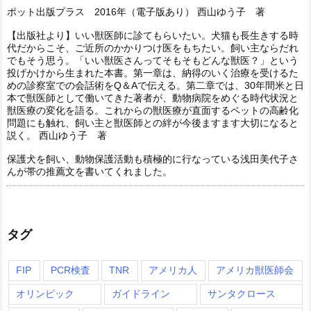
ポット出版プラス 2016年（電子版あり） 西山ゆう子 著
【出版社より】いい獣医師に診てもらいたい。犬猫も長生きする時
代だからこそ、ご近所のかかりつけ医をもちたい。飼い主ならだれ
でもそう思う。「いい獣医さんってそもそもどんな獣医？」という
投げかけから生まれた本書。第一章は、納得のいく治療を受けるた
めの診察室での会話術をQ＆Aで伝える。第二章では、30年間米と日
本で獣医師として働いてきた著者が、動物病院をめぐる時代状況と
獣医療の変化を語る。これからの獣医療が直面するペットの高齢化
問題にも触れ、飼い主と獣医師との絆が今後ますます大切になると
説く。 西山ゆう子 著
保護犬を飼い、動物保護活動も積極的に行なっている浅田美代子さ
んが帯の推薦文を書いてくれました。
タグ
FIP
PCR検査
TNR
アメリカ人
アメリカ獣医師会
オリンピック
ガイドライン
サンタクロース