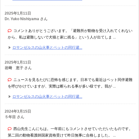
2025年1月11日
Dr. Yuko Nishiyama さん
コメントありがとうございます。「避難所が動物を受け入れてくれない
から、私は避難しないで犬猫と家に残る」という人が出てしま ...
ロサンゼルスの山火事とペットの同行避...
2025年1月11日
岩﨑 恵子 さん
ニュースを見るたびに恐怖を感じます。日本でも最近はペット同伴避難
を呼びかけていますが、実際は断られる事が多い様です。我が ...
ロサンゼルスの山火事とペットの同行避...
2024年3月15日
５年目 さん
西山先生こんにちは。一年前にもコメントさせていただいたものです。
第二回の動物看護師国家資格受けて昨日無事に合格しました。 ...