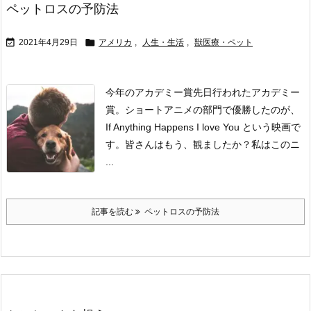
ペットロスの予防法


2021年4月29日
アメリカ
,
人生・生活
,
獣医療・ペット
今年のアカデミー賞
先日行われたアカデミー
賞。
ショートアニメの部門で優勝したのが、
If Anything Happens I love You という映画で
す。
皆さんはもう、観ましたか？
私はこのニ
...
記事を読む
ペットロスの予防法