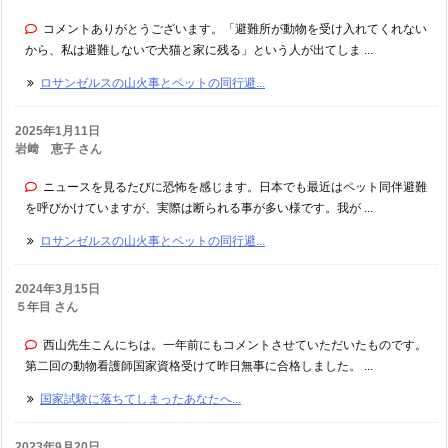
コメントありがとうございます。「避難所が動物を受け入れてくれない
から、私は避難しないで犬猫と家に残る」という人が出てしま ...
ロサンゼルスの山火事とペットの同行避...
2025年1月11日
岩﨑 恵子 さん
ニュースを見るたびに恐怖を感じます。日本でも最近はペット同伴避難
を呼びかけていますが、実際は断られる事が多い様です。我が ...
ロサンゼルスの山火事とペットの同行避...
2024年3月15日
５年目 さん
西山先生こんにちは。一年前にもコメントさせていただいたものです。
第二回の動物看護師国家資格受けて昨日無事に合格しました。 ...
国家試験に落ちてしまったあなたへ...
2023年9月20日