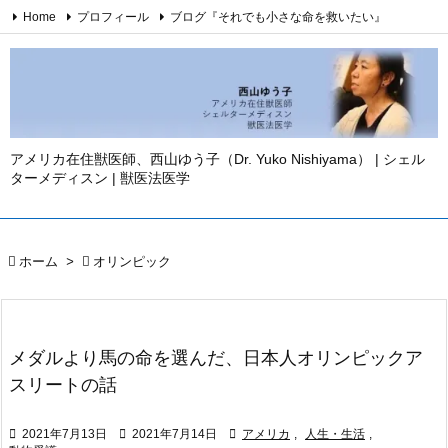
Home
プロフィール
ブログ『それでも小さな命を救いたい』

メニュ
西山ゆう子・YouTubeチャンネル
西山ゆう子・刊行著書

Twitter
Facebook
Instagram
お問い合わせ
免責事項
サイド
YouTube

前へ
アメリカ在住獣医師、西山ゆう子（Dr. Yuko Nishiyama） | シェル
ターメディスン | 獣医法医学

次へ


ホーム
>

オリンピック
検索
メダルより馬の命を選んだ、日本人オリンピックア
スリートの話

2021年7月13日

2021年7月14日

アメリカ
,
人生・生活
,