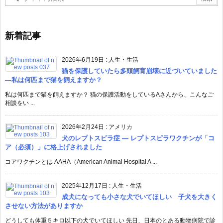
新着記事
2026年6月19日
:
人生・生活
猫を保護していたら多頭飼育崩壊に近づいていました
―私は何匹まで猫を飼えますか？
私は何匹まで猫を飼えますか？ 猫の保護活動をしているAさんから、こんなご
相談をい ...
2026年2月24日
:
アメリカ
犬のレプトスピラ症 ― レプトスピラワクチンが「コ
ア（必須）」に格上げされました
コアワクチンとは AAHA（American Animal Hospital A ...
2025年12月17日
:
人生・生活
成犬になっても小さな犬でいてほしい 子犬を大きく
させない方法がありますか
どうしても体重５キロ以下の犬でいてほしい 先日、日本のとある動物病院で診