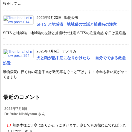
察をして ...
2025年9月23日
:
動物愛護
SFTS と地域猫 地域猫の世話と捕獲時の注意
SFTS と地域猫 地域猫の世話と捕獲時の注意 SFTSの注意喚起 今日は重症熱
...
2025年7月6日
:
アメリカ
犬と猫が熱中症になりかけたら 自分でできる救急
処置
動物病院に行く前の応急手当が致死率をぐっと下げます！ 今年も暑い夏がやっ
てきまし ...
最近のコメント
2025年7月6日
Dr. Yuko Nishiyama さん
加多木様ご丁寧にありがとうございます。少しでもお役に立てればうれ
しいです。西山