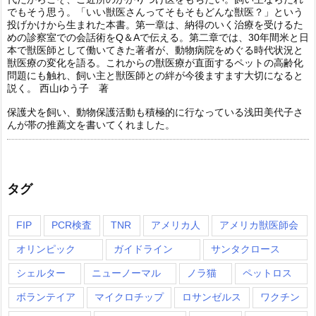
でもそう思う。「いい獣医さんってそもそもどんな獣医？」という
投げかけから生まれた本書。第一章は、納得のいく治療を受けるた
めの診察室での会話術をQ＆Aで伝える。第二章では、30年間米と日
本で獣医師として働いてきた著者が、動物病院をめぐる時代状況と
獣医療の変化を語る。これからの獣医療が直面するペットの高齢化
問題にも触れ、飼い主と獣医師との絆が今後ますます大切になると
説く。 西山ゆう子 著
保護犬を飼い、動物保護活動も積極的に行なっている浅田美代子さ
んが帯の推薦文を書いてくれました。
タグ
FIP
PCR検査
TNR
アメリカ人
アメリカ獣医師会
オリンピック
ガイドライン
サンタクロース
シェルター
ニューノーマル
ノラ猫
ペットロス
ボランテイア
マイクロチップ
ロサンゼルス
ワクチン