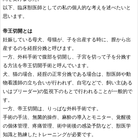
以下、臨床獣医師としての私の個人的な考えを述べたいと
思います。
帝王切開とは
妊娠している母犬、母猫が、子を出産する時に、膣から出
産するのを経腟分娩と呼びます。
一方、外科手術で腹部を切開し、子宮を切って子を分娩す
る方法を帝王切開手術と呼んでいます。
犬、猫の場合、経腟の正常分娩である場合は、獣医師や動
物看護師の立ち合いが行われず、自宅などで、飼い主(ある
いはブリーダー)の監視下のもとで行われることが一般的で
す。
一方、帝王切開は、りっぱな外科手術です。
手術の手法、無菌的操作、麻酔の導入とモニター、覚醒後
の個体管理、疼痛管理、術中術後の感染予防など、獣医学
知識と熟練したトレーニングが必要です。