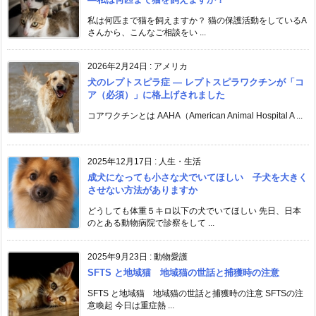
私は何匹まで猫を飼えますか？ 猫の保護活動をしているA
さんから、こんなご相談をい ...
2026年2月24日
:
アメリカ
犬のレプトスピラ症 ― レプトスピラワクチンが「コ
ア（必須）」に格上げされました
コアワクチンとは AAHA（American Animal Hospital A ...
2025年12月17日
:
人生・生活
成犬になっても小さな犬でいてほしい 子犬を大きく
させない方法がありますか
どうしても体重５キロ以下の犬でいてほしい 先日、日本
のとある動物病院で診察をして ...
2025年9月23日
:
動物愛護
SFTS と地域猫 地域猫の世話と捕獲時の注意
SFTS と地域猫 地域猫の世話と捕獲時の注意 SFTSの注
意喚起 今日は重症熱 ...