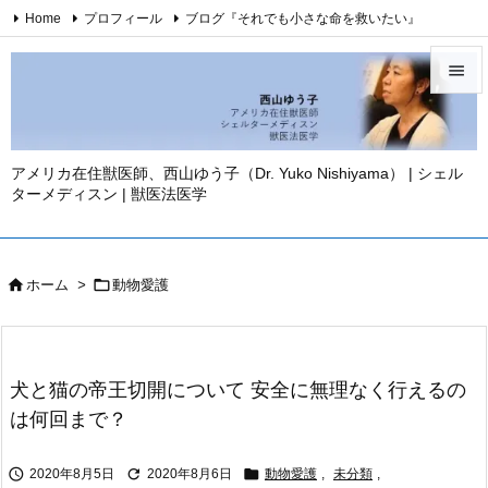
Home
プロフィール
ブログ『それでも小さな命を救いたい』
西山ゆう子・YouTubeチャンネル
西山ゆう子・刊行著書

Twitter
Facebook
Instagram
お問い合わせ
免責事項

YouTube
メニュ

アメリカ在住獣医師、西山ゆう子（Dr. Yuko Nishiyama） | シェル
ターメディスン | 獣医法医学
サイド

前へ



ホーム
>
動物愛護
次へ

検索
犬と猫の帝王切開について 安全に無理なく行えるの
は何回まで？



2020年8月5日
2020年8月6日
動物愛護
,
未分類
,