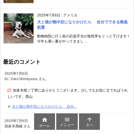
2025年7月6日
:
アメリカ
犬と猫が熱中症になりかけたら 自分でできる救急
処置
動物病院に行く前の応急手当が致死率をぐっと下げます！
今年も暑い夏がやってきまし ...
最近のコメント
2025年7月6日
Dr. Yuko Nishiyama さん
加多木様ご丁寧にありがとうございます。少しでもお役に立てればうれ
しいです。西山
犬と猫が熱中症になりかけたら 自分...



2025年7月6日
メニュー
上へ
ホーム
加多木美緒 さん