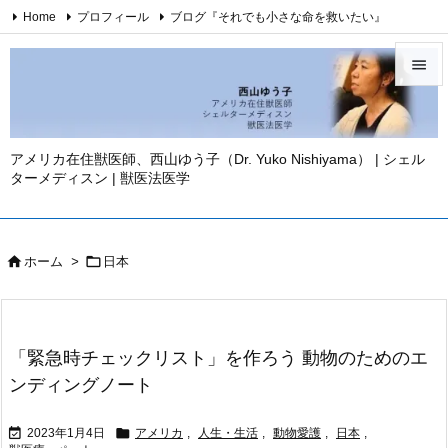
Home
プロフィール
ブログ『それでも小さな命を救いたい』
西山ゆう子・YouTubeチャンネル
西山ゆう子・刊行著書

Twitter
Facebook
Instagram
お問い合わせ
免責事項

YouTube
メニュ

アメリカ在住獣医師、西山ゆう子（Dr. Yuko Nishiyama） | シェル
ターメディスン | 獣医法医学
サイド

前へ



ホーム
>
日本
次へ

検索
「緊急時チェックリスト」を作ろう 動物のためのエ
ンディングノート


2023年1月4日
アメリカ
,
人生・生活
,
動物愛護
,
日本
,