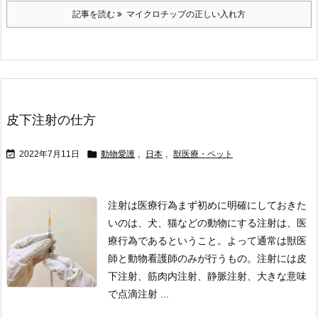
記事を読む
マイクロチップの正しい入れ方
皮下注射の仕方


2022年7月11日
動物愛護
,
日本
,
獣医療・ペット
注射は医療行為
まず初めに明確にしておきた
いのは、犬、猫などの動物にする注射は、医
療行為であるということ。
よって通常は獣医
師と動物看護師のみが行うもの。
注射には皮
下注射、筋肉内注射、静脈注射、大きな意味
で点滴注射 ...