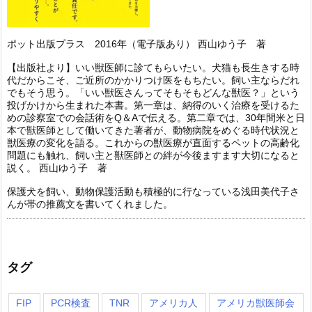
ポット出版プラス 2016年（電子版あり） 西山ゆう子 著
【出版社より】いい獣医師に診てもらいたい。犬猫も長生きする時
代だからこそ、ご近所のかかりつけ医をもちたい。飼い主ならだれ
でもそう思う。「いい獣医さんってそもそもどんな獣医？」という
投げかけから生まれた本書。第一章は、納得のいく治療を受けるた
めの診察室での会話術をQ＆Aで伝える。第二章では、30年間米と日
本で獣医師として働いてきた著者が、動物病院をめぐる時代状況と
獣医療の変化を語る。これからの獣医療が直面するペットの高齢化
問題にも触れ、飼い主と獣医師との絆が今後ますます大切になると
説く。 西山ゆう子 著
保護犬を飼い、動物保護活動も積極的に行なっている浅田美代子さ
んが帯の推薦文を書いてくれました。
タグ
FIP
PCR検査
TNR
アメリカ人
アメリカ獣医師会