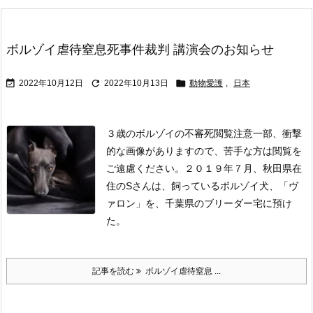
ボルゾイ虐待窒息死事件裁判 講演会のお知らせ



2022年10月12日
2022年10月13日
動物愛護
,
日本
３歳のボルゾイの不審死
閲覧注意
一部、衝撃
的な画像がありますので、苦手な方は閲覧を
ご遠慮ください。
２０１９年７月、秋田県在
住のSさんは、飼っているボルゾイ犬、「ヴ
ァロン」を、千葉県のブリーダー宅に預け
た。
記事を読む
ボルゾイ虐待窒息 ...