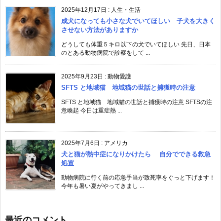
2025年12月17日
:
人生・生活
成犬になっても小さな犬でいてほしい 子犬を大きく
させない方法がありますか
どうしても体重５キロ以下の犬でいてほしい 先日、日本
のとある動物病院で診察をして ...
2025年9月23日
:
動物愛護
SFTS と地域猫 地域猫の世話と捕獲時の注意
SFTS と地域猫 地域猫の世話と捕獲時の注意 SFTSの注
意喚起 今日は重症熱 ...
2025年7月6日
:
アメリカ
犬と猫が熱中症になりかけたら 自分でできる救急
処置
動物病院に行く前の応急手当が致死率をぐっと下げます！
今年も暑い夏がやってきまし ...
最近のコメント