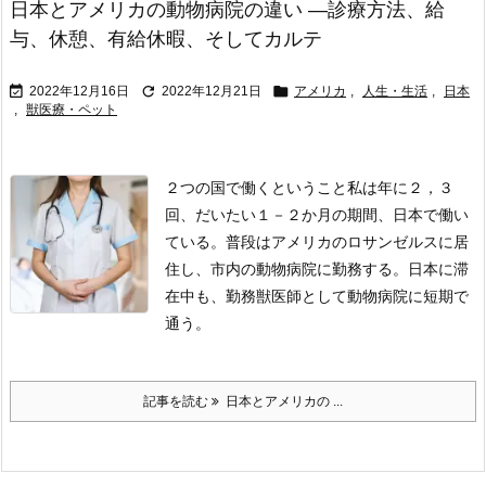
日本とアメリカの動物病院の違い ―診療方法、給
与、休憩、有給休暇、そしてカルテ



2022年12月16日
2022年12月21日
アメリカ
,
人生・生活
,
日本
,
獣医療・ペット
２つの国で働くということ
私は年に２，３
回、だいたい１－２か月の期間、日本で働い
ている。
普段はアメリカのロサンゼルスに居
住し、市内の動物病院に勤務する。
日本に滞
在中も、勤務獣医師として動物病院に短期で
通う。
記事を読む
日本とアメリカの ...