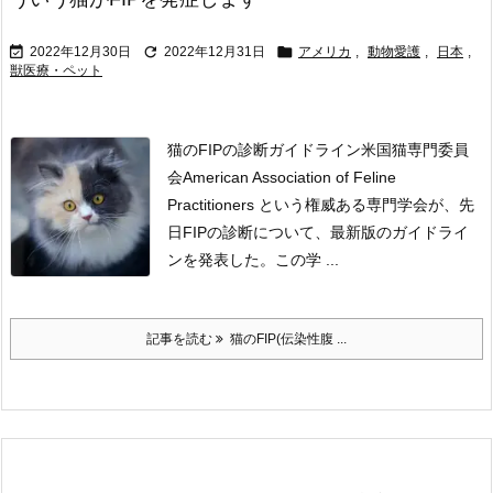



2022年12月30日
2022年12月31日
アメリカ
,
動物愛護
,
日本
,
獣医療・ペット
猫のFIPの診断ガイドライン
米国猫専門委員
会American Association of Feline
Practitioners という権威ある専門学会が、先
日FIPの診断について、最新版のガイドライ
ンを発表した。
この学 ...
記事を読む
猫のFIP(伝染性腹 ...