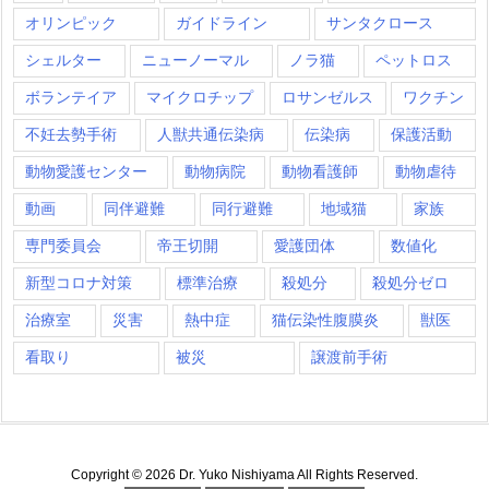
オリンピック
ガイドライン
サンタクロース
シェルター
ニューノーマル
ノラ猫
ペットロス
ボランテイア
マイクロチップ
ロサンゼルス
ワクチン
不妊去勢手術
人獣共通伝染病
伝染病
保護活動
動物愛護センター
動物病院
動物看護師
動物虐待
動画
同伴避難
同行避難
地域猫
家族
専門委員会
帝王切開
愛護団体
数値化
新型コロナ対策
標準治療
殺処分
殺処分ゼロ
治療室
災害
熱中症
猫伝染性腹膜炎
獣医
看取り
被災
譲渡前手術
Copyright ©
2026
Dr. Yuko Nishiyama
All Rights Reserved.