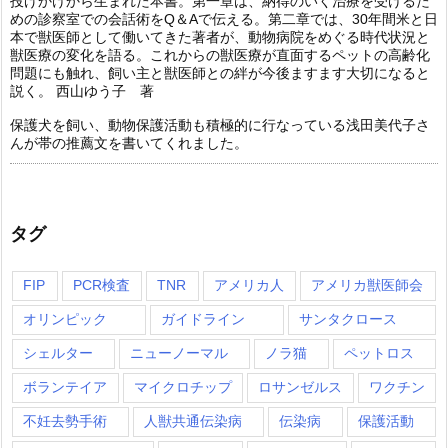
投げかけから生まれた本書。第一章は、納得のいく治療を受けるた
めの診察室での会話術をQ＆Aで伝える。第二章では、30年間米と日
本で獣医師として働いてきた著者が、動物病院をめぐる時代状況と
獣医療の変化を語る。これからの獣医療が直面するペットの高齢化
問題にも触れ、飼い主と獣医師との絆が今後ますます大切になると
説く。 西山ゆう子 著
保護犬を飼い、動物保護活動も積極的に行なっている浅田美代子さ
んが帯の推薦文を書いてくれました。
タグ
FIP
PCR検査
TNR
アメリカ人
アメリカ獣医師会
オリンピック
ガイドライン
サンタクロース
シェルター
ニューノーマル
ノラ猫
ペットロス
ボランテイア
マイクロチップ
ロサンゼルス
ワクチン
不妊去勢手術
人獣共通伝染病
伝染病
保護活動