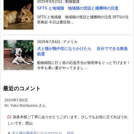
2025年9月23日
:
動物愛護
SFTS と地域猫 地域猫の世話と捕獲時の注意
SFTS と地域猫 地域猫の世話と捕獲時の注意 SFTSの注
意喚起 今日は重症熱 ...
2025年7月6日
:
アメリカ
犬と猫が熱中症になりかけたら 自分でできる救急
処置
動物病院に行く前の応急手当が致死率をぐっと下げます！
今年も暑い夏がやってきまし ...
最近のコメント
2025年7月6日
Dr. Yuko Nishiyama さん
加多木様ご丁寧にありがとうございます。少しでもお役に立てればうれ
しいです。西山
犬と猫が熱中症になりかけたら 自分...