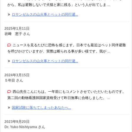
から、私は避難しないで犬猫と家に残る」という人が出てしま ...
ロサンゼルスの山火事とペットの同行避...
2025年1月11日
岩﨑 恵子 さん
ニュースを見るたびに恐怖を感じます。日本でも最近はペット同伴避難
を呼びかけていますが、実際は断られる事が多い様です。我が ...
ロサンゼルスの山火事とペットの同行避...
2024年3月15日
５年目 さん
西山先生こんにちは。一年前にもコメントさせていただいたものです。
第二回の動物看護師国家資格受けて昨日無事に合格しました。 ...
国家試験に落ちてしまったあなたへ...
2023年9月20日
Dr. Yuko Nishiyama さん