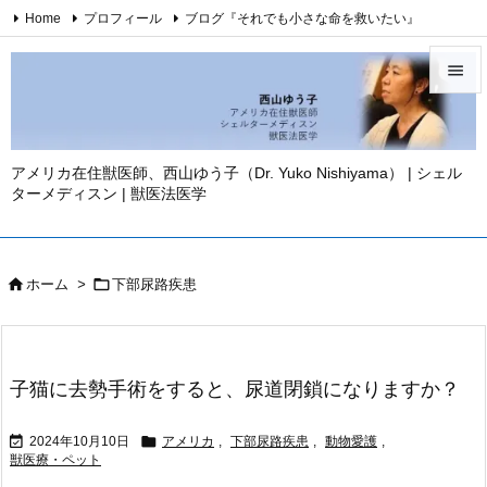
Home
プロフィール
ブログ『それでも小さな命を救いたい』
西山ゆう子・YouTubeチャンネル
西山ゆう子・刊行著書

Twitter
Facebook
Instagram
お問い合わせ
免責事項

YouTube
メニュ

アメリカ在住獣医師、西山ゆう子（Dr. Yuko Nishiyama） | シェル
ターメディスン | 獣医法医学
サイド

前へ



ホーム
>
下部尿路疾患
次へ

検索
子猫に去勢手術をすると、尿道閉鎖になりますか？


2024年10月10日
アメリカ
,
下部尿路疾患
,
動物愛護
,
獣医療・ペット