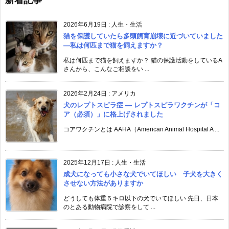
新着記事
2026年6月19日
:
人生・生活
猫を保護していたら多頭飼育崩壊に近づいていました
―私は何匹まで猫を飼えますか？
私は何匹まで猫を飼えますか？ 猫の保護活動をしているA
さんから、こんなご相談をい ...
2026年2月24日
:
アメリカ
犬のレプトスピラ症 ― レプトスピラワクチンが「コ
ア（必須）」に格上げされました
コアワクチンとは AAHA（American Animal Hospital A ...
2025年12月17日
:
人生・生活
成犬になっても小さな犬でいてほしい 子犬を大きく
させない方法がありますか
どうしても体重５キロ以下の犬でいてほしい 先日、日本
のとある動物病院で診察をして ...